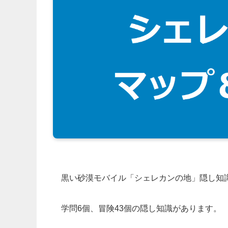
黒い砂漠モバイル「シェレカンの地」隠し知
学問6個、冒険43個の隠し知識があります。