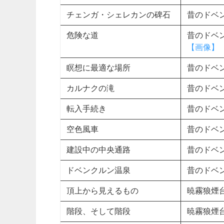
チェンガ・シェレカンの碑石
昔のドベ
危険な道
昔のドベ
【画像】
瞑想に最適な場所
昔のドベ
カルナクの滝
昔のドベ
転入手続き
昔のドベ
空色風車
昔のドベ
建設中の中央通路
昔のドベ
ドベンクルン温泉
昔のドベ
頂上から見えるもの
暁霧狼煙台
階段、そして階段
暁霧狼煙台