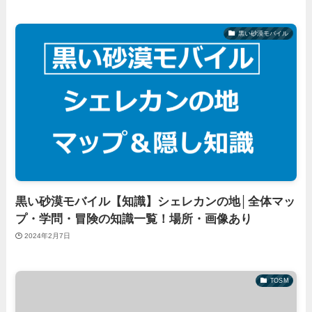
黒い砂漠モバイル
黒い砂漠モバイル【知識】シェレカンの地│全体マッ
プ・学問・冒険の知識一覧！場所・画像あり
2024年2月7日
TOSM