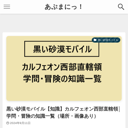
あぷまにっ！
黒い砂漠モバイル
黒い砂漠モバイル【知識】カルフェオン西部直轄領│
学問・冒険の知識一覧（場所・画像あり）
2024年9月11日