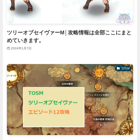
ツリーオブセイヴァーM│攻略情報は全部ここにまと
めていきます。
2024年1月7日
TOSM