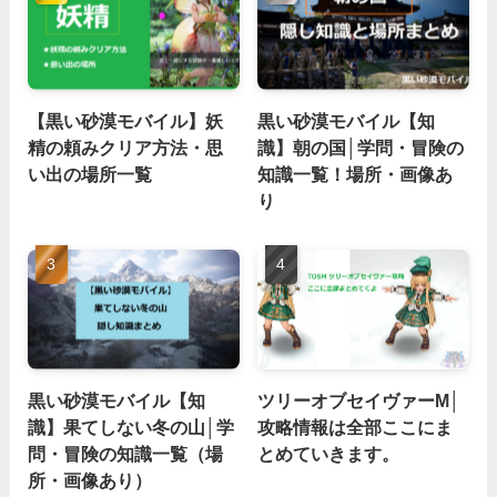
【黒い砂漠モバイル】妖
黒い砂漠モバイル【知
精の頼みクリア方法・思
識】朝の国│学問・冒険の
い出の場所一覧
知識一覧！場所・画像あ
り
黒い砂漠モバイル【知
ツリーオブセイヴァーM│
識】果てしない冬の山│学
攻略情報は全部ここにま
問・冒険の知識一覧（場
とめていきます。
所・画像あり）