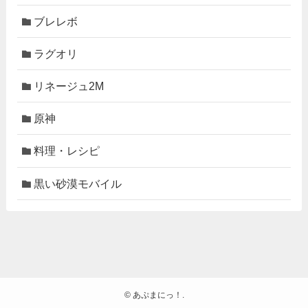
ブレレボ
ラグオリ
リネージュ2M
原神
料理・レシピ
黒い砂漠モバイル
©
あぷまにっ！.