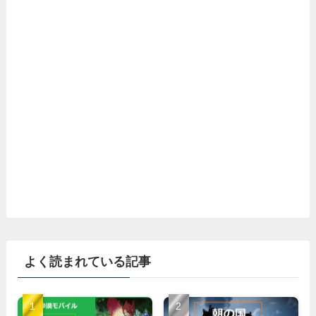
よく読まれている記事