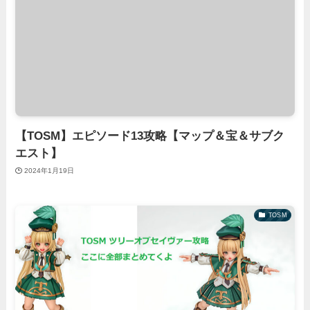
【TOSM】エピソード13攻略【マップ＆宝＆サブク
エスト】
2024年1月19日
TOSM