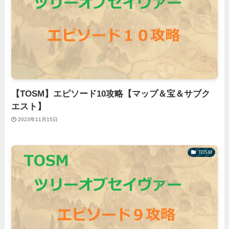
【TOSM】エピソード10攻略【マップ＆宝＆サブク
エスト】
2023年11月15日
TOSM