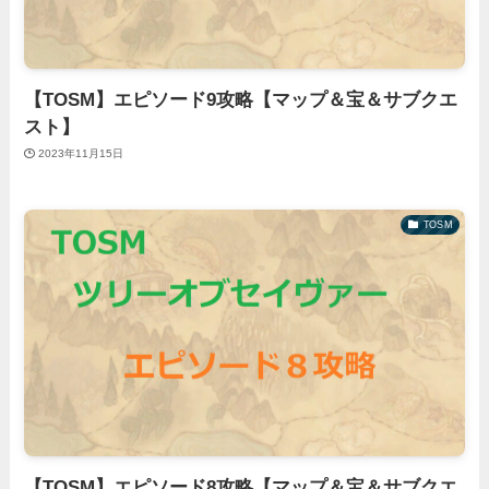
【TOSM】エピソード9攻略【マップ＆宝＆サブクエ
スト】
2023年11月15日
TOSM
【TOSM】エピソード8攻略【マップ＆宝＆サブクエ