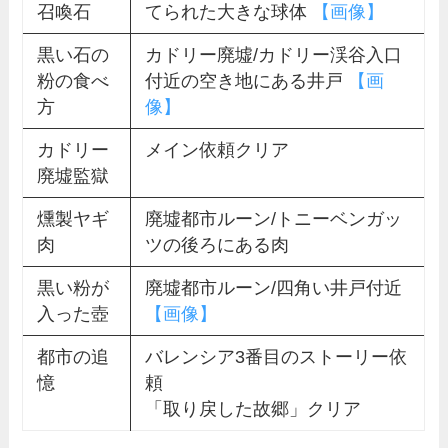
召喚石
てられた大きな球体
【画像】
黒い石の
カドリー廃墟/カドリー渓谷入口
粉の食べ
付近の空き地にある井戸
【画
方
像】
カドリー
メイン依頼クリア
廃墟監獄
燻製ヤギ
廃墟都市ルーン/トニーベンガッ
肉
ツの後ろにある肉
黒い粉が
廃墟都市ルーン/四角い井戸付近
入った壺
【画像】
都市の追
バレンシア3番目のストーリー依
憶
頼
「取り戻した故郷」クリア