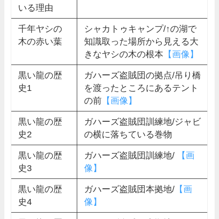
いる理由
千年ヤシの
シャカトゥキャンプ/↑の湖で
木の赤い葉
知識取った場所から見える大
きなヤシの木の根本
【画像】
黒い龍の歴
ガハーズ盗賊団の拠点/吊り橋
史1
を渡ったところにあるテント
の前
【画像】
黒い龍の歴
ガハーズ盗賊団訓練地/ジャビ
史2
の横に落ちている巻物
黒い龍の歴
ガハーズ盗賊団訓練地/
【画
史3
像】
黒い龍の歴
ガハーズ盗賊団本拠地/
【画
史4
像】