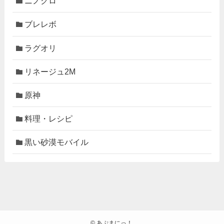
ニノクロ
ブレレボ
ラグオリ
リネージュ2M
原神
料理・レシピ
黒い砂漠モバイル
©
あぷまにっ！.