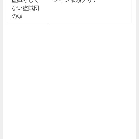
盗賊らしく
メイン依頼クリア
ない盗賊団
の頭