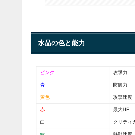
水晶の色と能力
ピンク
攻撃力
青
防御力
黄色
攻撃速度
赤
最大HP
白
クリティ
緑
移動速度