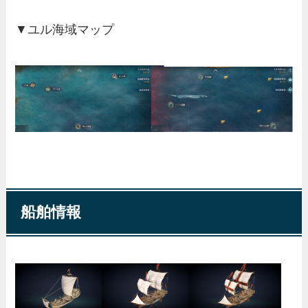
▼ユル海域マップ
船舶情報