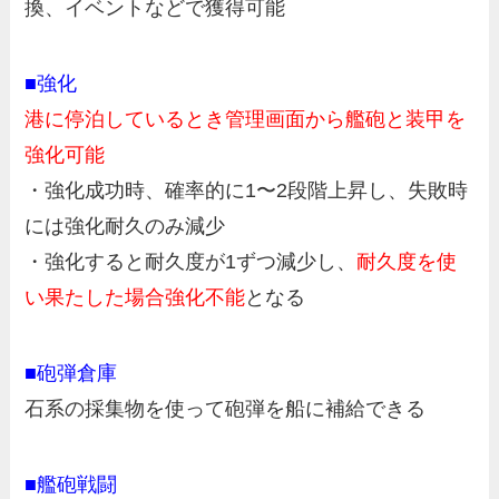
換、イベントなどで獲得可能
■強化
港に停泊しているとき管理画面から艦砲と装甲を
強化可能
・強化成功時、確率的に1〜2段階上昇し、失敗時
には強化耐久のみ減少
・強化すると耐久度が1ずつ減少し、
耐久度を使
い果たした場合強化不能
となる
■砲弾倉庫
石系の採集物を使って砲弾を船に補給できる
■艦砲戦闘