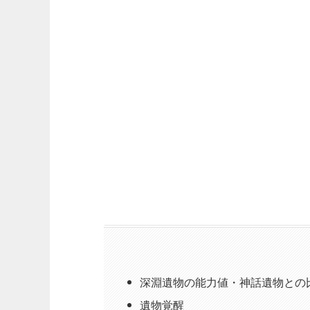
深淵遺物の能力値・神話遺物との
遺物覚醒