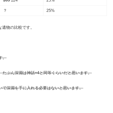
105
124
25%
？
25%
な遺物の比較です。
す。
、たぶん深淵は神話+4と同等くらいだと思います。
急いで深淵を手に入れる必要はないと思います。