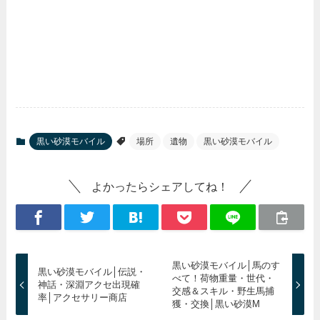
黒い砂漠モバイル
場所
遺物
黒い砂漠モバイル
よかったらシェアしてね！
黒い砂漠モバイル│馬のす
黒い砂漠モバイル│伝説・
べて！荷物重量・世代・
神話・深淵アクセ出現確
交感＆スキル・野生馬捕
率│アクセサリー商店
獲・交換│黒い砂漠M