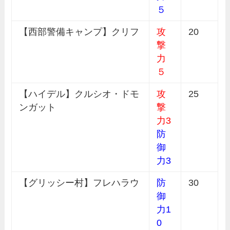
５
【西部警備キャンプ】クリフ
攻
20
撃
力
５
【ハイデル】クルシオ・ドモ
攻
25
ンガット
撃
力3
防
御
力3
【グリッシー村】フレハラウ
防
30
御
力1
0