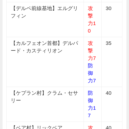
【デルペ前線基地】エルグリ
攻
30
フィン
撃
力1
0
【カルフェオン首都】デルパ
攻
35
ード・カスティリオン
撃
力7
防
御
力7
【ケプラン村】クラム・セサ
防
40
リー
御
力1
7
【ベア村】リックベア
攻
40