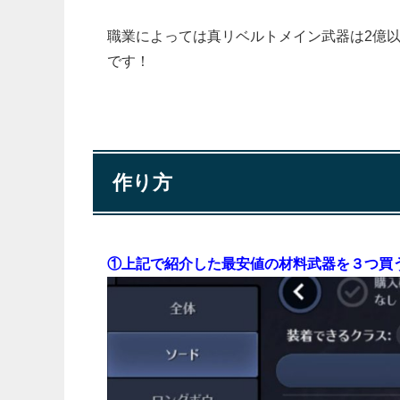
職業によっては真リベルトメイン武器は2億以
です！
作り方
①上記で紹介した最安値の材料武器を３つ買