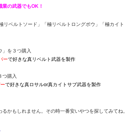
職業の武器でもOK！
「極リベルトソード」「極リベルトロングボウ」「極カイト
ウ」を３つ購入
ルバー
で好きな真リベルト武器を製作
３つ購入
バー
で好きな真ロサルor真カイトサブ武器を製作
。
わるかもしれません。その時一番安いやつを探してみてね。
。