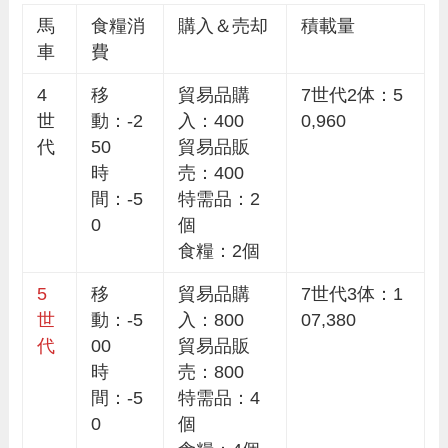
馬
食糧消
購入＆売却
積載量
車
費
4
移
貿易品購
7世代2体：5
世
動：-2
入：400
0,960
代
50
貿易品販
時
売：400
間：-5
特需品：2
0
個
食糧：2個
5
移
貿易品購
7世代3体：1
世
動：-5
入：800
07,380
代
00
貿易品販
時
売：800
間：-5
特需品：4
0
個