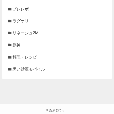
ブレレボ
ラグオリ
リネージュ2M
原神
料理・レシピ
黒い砂漠モバイル
©
あぷまにっ！.