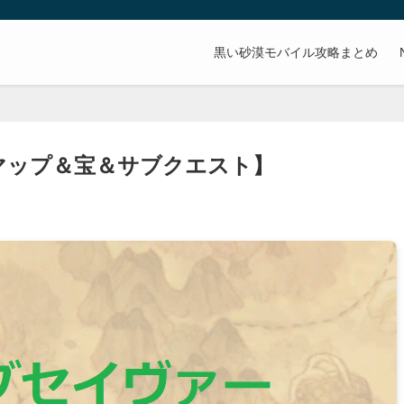
。
黒い砂漠モバイル攻略まとめ
【マップ＆宝＆サブクエスト】