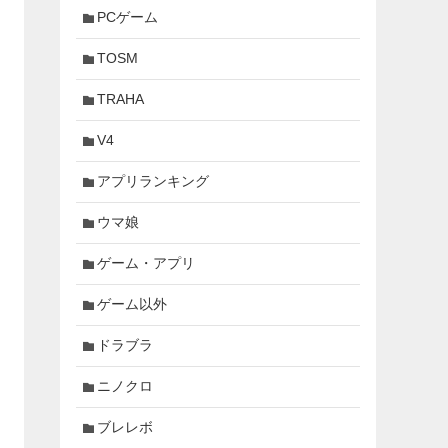
PCゲーム
TOSM
TRAHA
V4
アプリランキング
ウマ娘
ゲーム・アプリ
ゲーム以外
ドラブラ
ニノクロ
ブレレボ