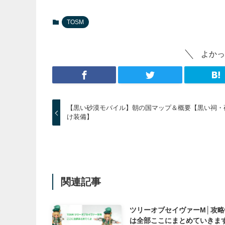
TOSM
よかっ
【黒い砂漠モバイル】朝の国マップ＆概要【黒い祠・
け装備】
関連記事
ツリーオブセイヴァーM│攻略
は全部ここにまとめていきま