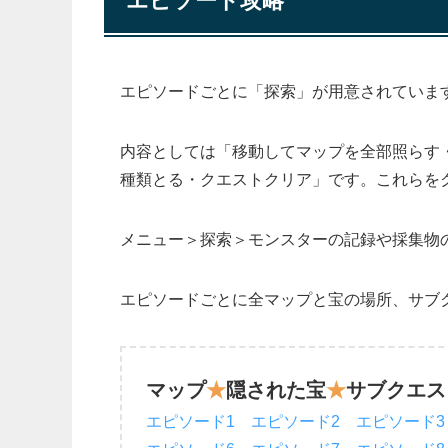
エピソード攻略
エピソードごとに「探索」が用意されていま
内容としては「移動してマップを全部照らす
種類とる・クエストクリア」です。これらを
メニュー＞探索＞モンスターの記録や採集物
エピソードごとに全マップと宝の場所、サブ
マップ
★
隠された宝
★
サブクエス
エピソード1
エピソード2
エピソード3