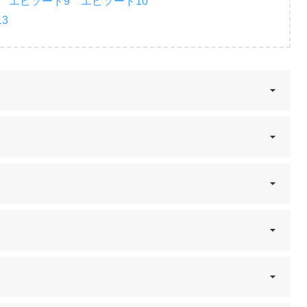
エピソード9
エピソード10
3