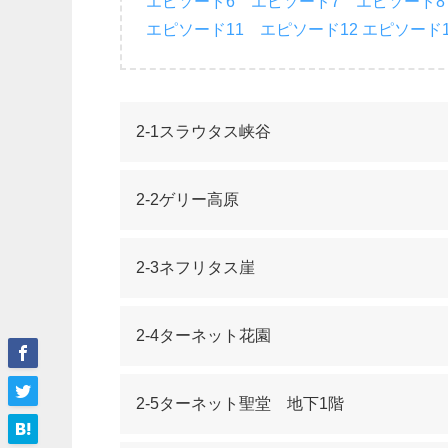
エピソード6
エピソード7
エピソード8
エピソード11
エピソード12
エピソード1
2-1スラウタス峡谷
2-2ゲリー高原
2-3ネフリタス崖
2-4ターネット花園
2-5ターネット聖堂 地下1階