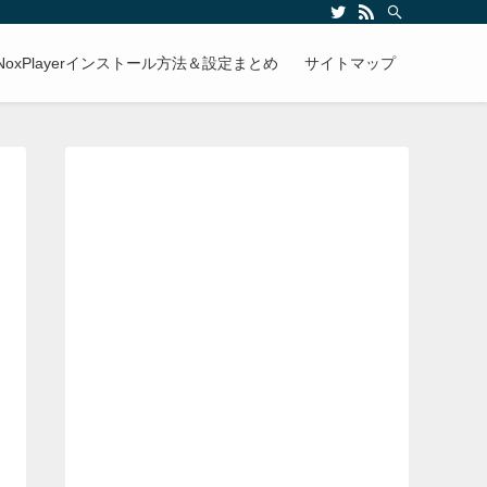
NoxPlayerインストール方法＆設定まとめ
サイトマップ