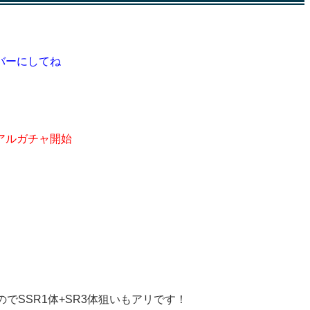
バーにしてね
アルガチャ開始
のでSSR1体+SR3体狙いもアリです！