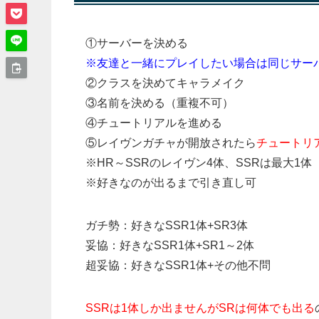
①サーバーを決める
※友達と一緒にプレイしたい場合は同じサー
②クラスを決めてキャラメイク
③名前を決める（重複不可）
④チュートリアルを進める
⑤レイヴンガチャが開放されたら
チュートリ
※HR～SSRのレイヴン4体、SSRは最大1体
※好きなのが出るまで引き直し可
ガチ勢：好きなSSR1体+SR3体
妥協：好きなSSR1体+SR1～2体
超妥協：好きなSSR1体+その他不問
SSRは1体しか出ませんがSRは何体でも出る