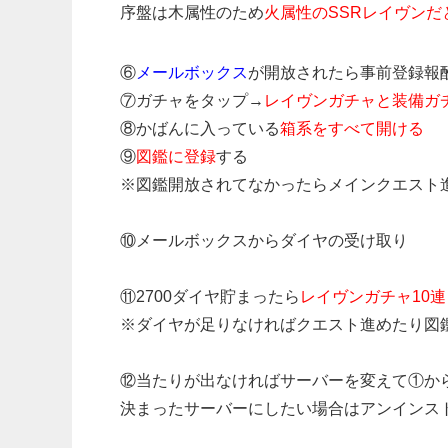
序盤は木属性のため
火属性のSSRレイヴンだ
⑥
メールボックス
が開放されたら事前登録報
⑦ガチャをタップ→
レイヴンガチャと装備ガ
⑧かばんに入っている
箱系をすべて開ける
⑨
図鑑に登録
する
※図鑑開放されてなかったらメインクエスト
⑩メールボックスからダイヤの受け取り
⑪2700ダイヤ貯まったら
レイヴンガチャ10連
※ダイヤが足りなければクエスト進めたり図
⑫当たりが出なければサーバーを変えて①か
決まったサーバーにしたい場合はアンインス