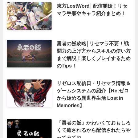
東方LostWord│配信開始！リセ
マラ手順やキャラ紹介まとめ！
勇者の飯攻略│リセマラ不要！戦
闘力の上げ方からスキルの使い方
まで解説！楽しくプレイするため
のTips！
リゼロス配信日・リセマラ情報＆
ゲームシステムの紹介【Re:ゼロ
から始める異世界生活 Lost in
Memories】
「勇者の飯」かわいくておもしろ
くて癒されるから配信されたらや
ってみてね