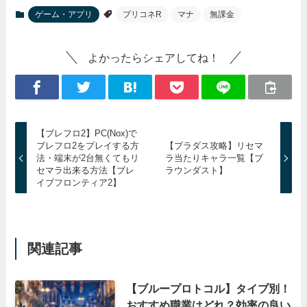
ゲーム・アプリ
プリコネR
マナ
無課金
よかったらシェアしてね！
【ブレフロ2】PC(Nox)で
ブレフロ2をプレイする方
【ブラダス攻略】リセマ
法・端末が2台無くてもリ
ラ当たりキャラ一覧【ブ
セマラ出来る方法【ブレ
ラウンダスト】
イブフロンティア2】
関連記事
【ブループロトコル】タイプ別！
おすすめ職業はどれ？効率の良い