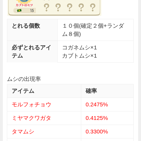
とれる個数
１０個(確定２個+ランダ
ム８個)
必ずとれるアイ
コガネムシ×1
テム
カブトムシ×1
ムシの出現率
アイテム
確率
モルフォチョウ
0.2475%
ミヤマクワガタ
0.4125%
タマムシ
0.3300%