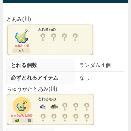
とあみ(川)
とれる個数
ランダム４個
必ずとれるアイテム
なし
ちゅうがたとあみ(川)