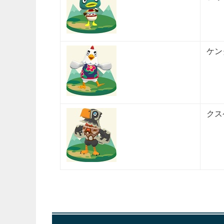
ケン
クス