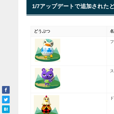
1/7アップデートで追加された
どうぶつ
名
フ
ス
ド