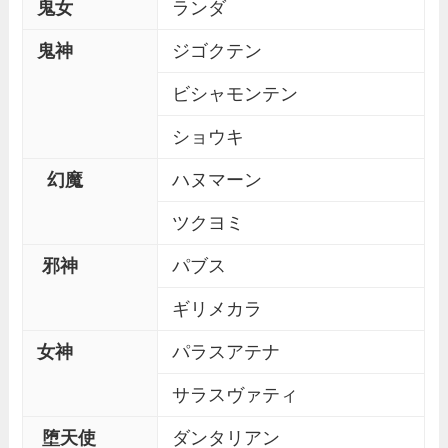
鬼女
ランダ
鬼神
ジゴクテン
ビシャモンテン
ショウキ
幻魔
ハヌマーン
ツクヨミ
邪神
パブス
ギリメカラ
女神
パラスアテナ
サラスヴァティ
堕天使
ダンタリアン