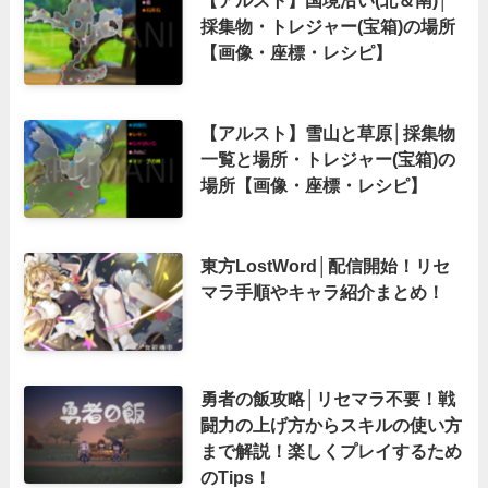
【アルスト】国境沿い(北＆南)│
採集物・トレジャー(宝箱)の場所
【画像・座標・レシピ】
【アルスト】雪山と草原│採集物
一覧と場所・トレジャー(宝箱)の
場所【画像・座標・レシピ】
東方LostWord│配信開始！リセ
マラ手順やキャラ紹介まとめ！
勇者の飯攻略│リセマラ不要！戦
闘力の上げ方からスキルの使い方
まで解説！楽しくプレイするため
のTips！