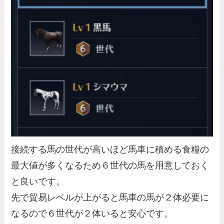
接続する馬の世代が高いほど馬車に積める食糧の
最大値が多くなるため６世代の馬を用意しておく
と良いです。
先で貿易レベルが上がると馬車の馬が２体必要に
なるので６世代が２体いると安心です。