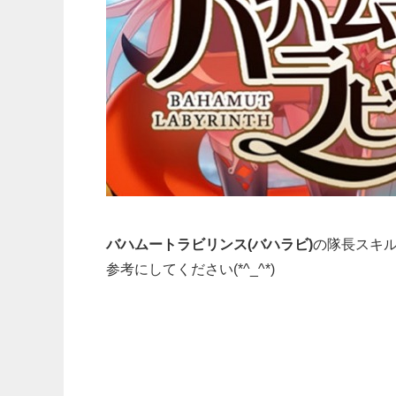
バハムートラビリンス(バハラビ)
の
隊長スキ
参考にしてください(*^_^*)