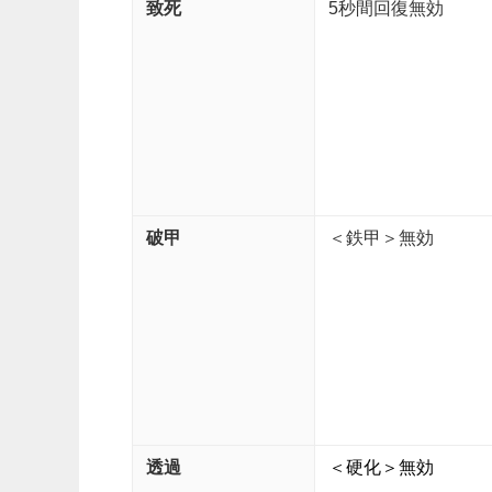
致死
5秒間回復無効
破甲
＜鉄甲＞無効
透過
＜硬化＞無効