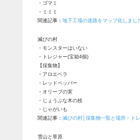
・ゴマミ
・ミミミ
関連記事：
地下工場の迷路をマップ化しまし
滅びの村
・モンスターはいない
・トレジャー(宝箱4個)
【採集物】
・アロエベラ
・レッドペッパー
・オリーブの実
・じょうぶな木の枝
・じゃがいも
関連記事：
滅びの村│採集物一覧と場所・トレ
雪山と草原