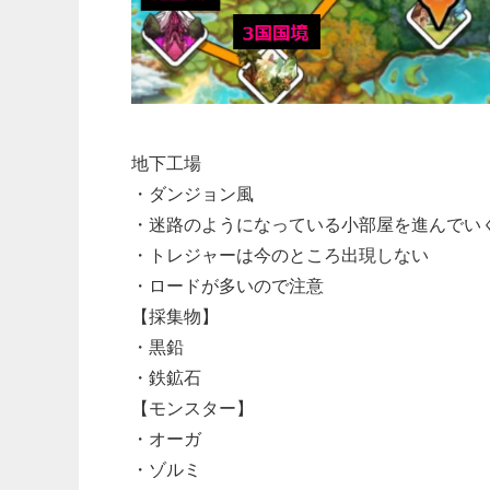
地下工場
・ダンジョン風
・迷路のようになっている小部屋を進んでい
・トレジャーは今のところ出現しない
・ロードが多いので注意
【採集物】
・黒鉛
・鉄鉱石
【モンスター】
・オーガ
・ゾルミ