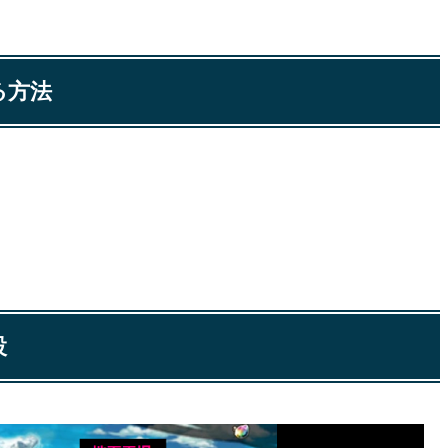
る方法
設