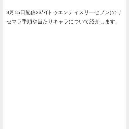
3月15日配信
23/7(トゥエンティスリーセブン)
の
リ
セマラ手順や当たりキャラ
について紹介します。