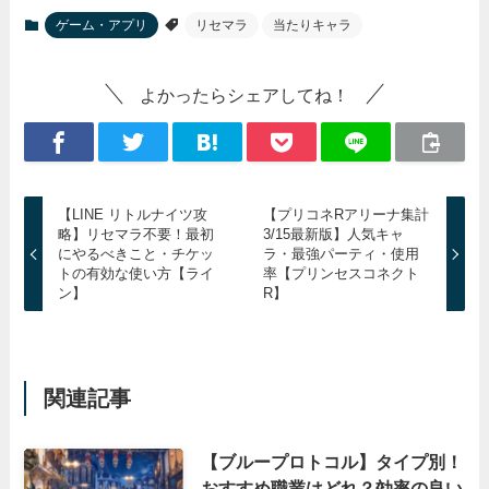
ゲーム・アプリ
リセマラ
当たりキャラ
よかったらシェアしてね！
【LINE リトルナイツ攻
【プリコネRアリーナ集計
略】リセマラ不要！最初
3/15最新版】人気キャ
にやるべきこと・チケッ
ラ・最強パーティ・使用
トの有効な使い方【ライ
率【プリンセスコネクト
ン】
R】
関連記事
【ブループロトコル】タイプ別！
おすすめ職業はどれ？効率の良い