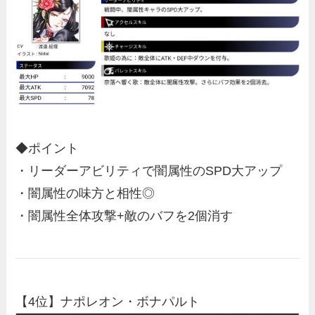
◆ポイント
・リーダーアビリティで闇属性のSPD大アップ
・闇属性の味方と相性◎
・闇属性全体攻撃+敵のバフを2個消す
【4位】ナポレオン・ボナパルト