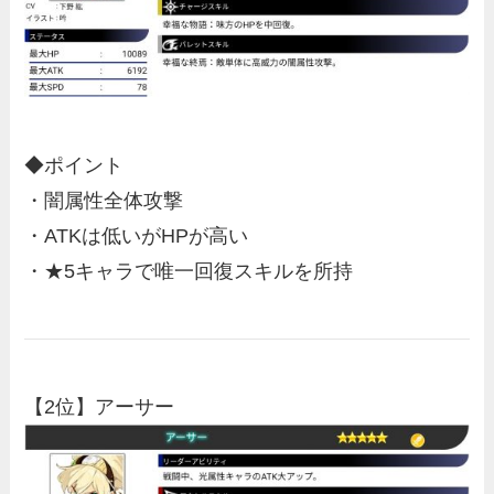
◆ポイント
・闇属性全体攻撃
・ATKは低いがHPが高い
・★5キャラで唯一回復スキルを所持
【2位】アーサー