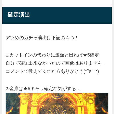
確定演出
アツめのガチャ演出は下記の４つ！
1.カットインの代わりに激熱と出れば★5確定
自分で確認出来なかったので画像はありません；
コメントで教えてくれた方ありがとう(*´∀｀*)
2.金扉は★5キャラ確定な気がする…