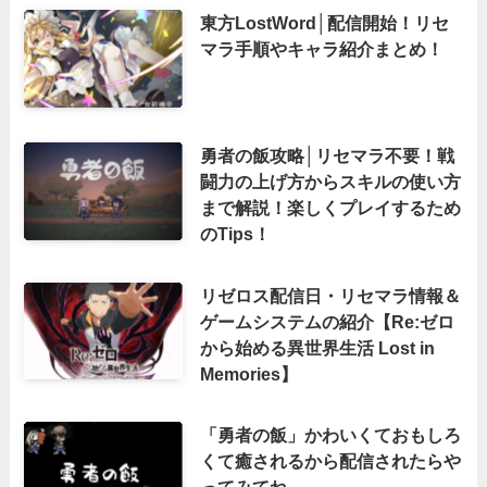
東方LostWord│配信開始！リセ
マラ手順やキャラ紹介まとめ！
勇者の飯攻略│リセマラ不要！戦
闘力の上げ方からスキルの使い方
まで解説！楽しくプレイするため
のTips！
リゼロス配信日・リセマラ情報＆
ゲームシステムの紹介【Re:ゼロ
から始める異世界生活 Lost in
Memories】
「勇者の飯」かわいくておもしろ
くて癒されるから配信されたらや
ってみてね