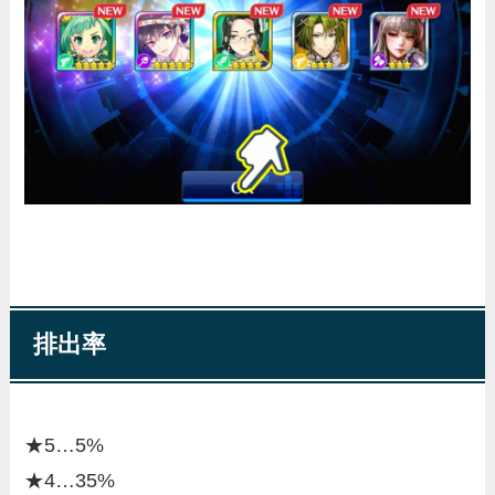
排出率
★5…5%
★4…35%