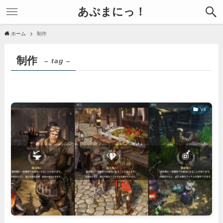
あぷまにっ！
ホーム
制作
制作
– tag –
V4