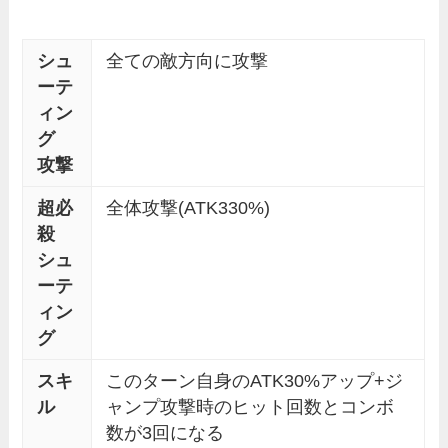
シュ
全ての敵方向に攻撃
ーテ
ィン
グ
攻撃
超必
全体攻撃(ATK330%)
殺
シュ
ーテ
ィン
グ
スキ
このターン自身のATK30%アップ+ジ
ル
ャンプ攻撃時のヒット回数とコンボ
数が3回になる