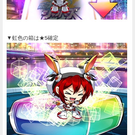
▼虹色の箱は★5確定