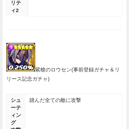
リテ
ィ2
紫槍のロウセン
(事前登録ガチャ＆リ
リース記念ガチャ)
シュ
踏んだ全ての敵に攻撃
ーテ
ィン
グ