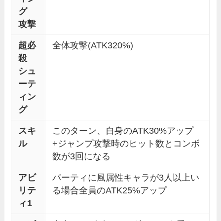
グ
攻撃
超必
全体攻撃(ATK320%)
殺
シュ
ーテ
ィン
グ
スキ
このターン、自身のATK30%アップ
ル
+ジャンプ攻撃時のヒット数とコンボ
数が3回になる
アビ
パーティに風属性キャラが3人以上い
リテ
る場合全員のATK25%アップ
ィ1