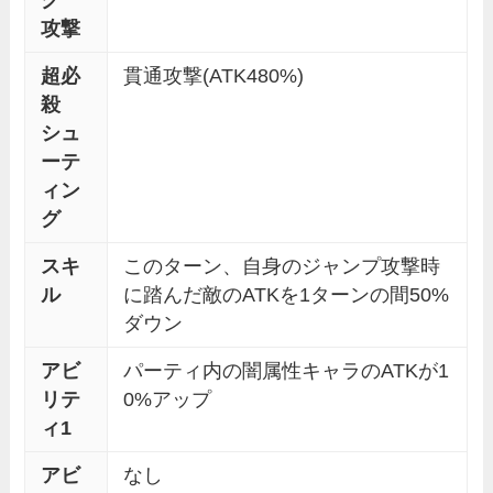
グ
攻撃
超必
貫通攻撃(ATK480%)
殺
シュ
ーテ
ィン
グ
スキ
このターン、自身のジャンプ攻撃時
ル
に踏んだ敵のATKを1ターンの間50%
ダウン
アビ
パーティ内の闇属性キャラのATKが1
リテ
0%アップ
ィ1
アビ
なし