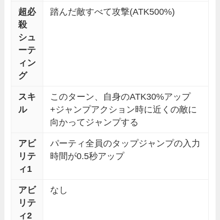
超必
踏んだ敵すべて攻撃(ATK500%)
殺
シュ
ーテ
ィン
グ
スキ
このターン、自身のATK30%アップ
ル
+ジャンプアクション時に近くの敵に
向かってジャンプする
アビ
パーティ全員のタップジャンプの入力
リテ
時間が0.5秒アップ
ィ1
アビ
なし
リテ
ィ2