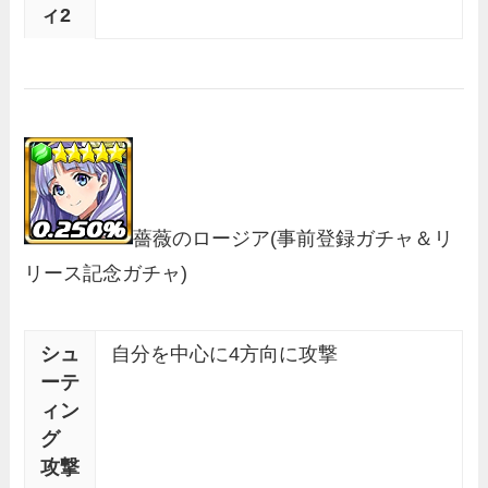
ィ2
薔薇のロージア
(事前登録ガチャ＆リ
リース記念ガチャ)
シュ
自分を中心に4方向に攻撃
ーテ
ィン
グ
攻撃