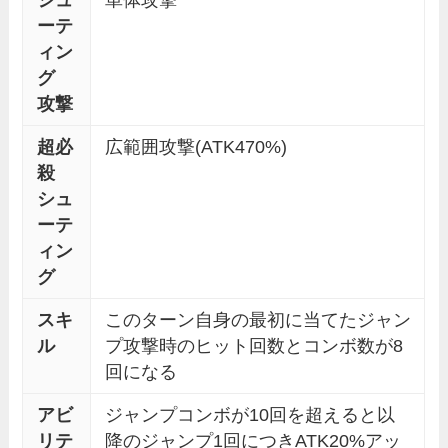
シュ
単体攻撃
ーテ
ィン
グ
攻撃
超必
広範囲攻撃(ATK470%)
殺
シュ
ーテ
ィン
グ
スキ
このターン自身の最初に当てたジャン
ル
プ攻撃時のヒット回数とコンボ数が8
回になる
アビ
ジャンプコンボが10回を超えると以
リテ
降のジャンプ1回につきATK20%アッ