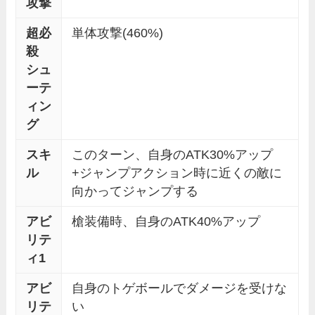
攻撃
超必
単体攻撃(460%)
殺
シュ
ーテ
ィン
グ
スキ
このターン、自身のATK30%アップ
ル
+ジャンプアクション時に近くの敵に
向かってジャンプする
アビ
槍装備時、自身のATK40%アップ
リテ
ィ1
アビ
自身のトゲボールでダメージを受けな
リテ
い