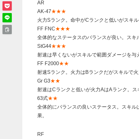
AR
AK-47
★★★
火力Sランク。命中がCランクと低いがスキ
FF FNC
★★★
全体的なステータスのバランスが良い。スキ
StG44
★★★
射速は早くないがスキルで範囲ダメージを与
FF F2000
★★
射速Sランク。火力はBランクだがスキルで
Gr G3
★★
射速はCランクと低いが火力AはAランク。スキ
63式
★★
全体的にバランスの良いステータス。スキル
果。
RF