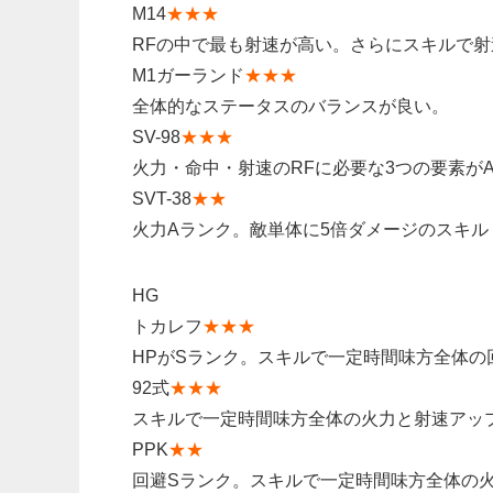
M14
★★★
RFの中で最も射速が高い。さらにスキルで射
M1ガーランド
★★★
全体的なステータスのバランスが良い。
SV-98
★★★
火力・命中・射速のRFに必要な3つの要素が
SVT-38
★★
火力Aランク。敵単体に5倍ダメージのスキル
HG
トカレフ
★★★
HPがSランク。スキルで一定時間味方全体の
92式
★★★
スキルで一定時間味方全体の火力と射速アッ
PPK
★★
回避Sランク。スキルで一定時間味方全体の