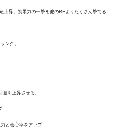
速上昇。効果力の一撃を他のRFよりたくさん撃てる
Aランク。
回避を上昇させる。
プ
火力と会心率をアップ